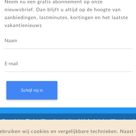
Neem nu een gratis abonnement op onze
nieuwsbrief. Dan blijft u altijd op de hoogte van
aanbiedingen, lastminutes, kortingen en het laatste
vakantienieuws
Naam
E-mail
 Copyright:
Christelijkevakantiesite.nl |
info@christelijkevakantie
gebruiken wij cookies en vergelijkbare technieken. Naas